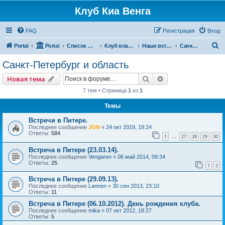
Клуб Киа Венга
FAQ
Регистрация
Вход
П
Portal
Portal
Список форумов
Клуб владельцев Kia Venga
Наши встречи и мероприятия
Санкт-Петербург и область
о
Санкт-Петербург и область
и
Поиск
Расширенный пои
Новая тема
с
7 тем • Страница
1
из
1
к
Темы
Встречи в Питере.
Последнее сообщение
JON
«
24 окт 2019, 19:24
Ответы:
584
1
27
28
29
30
…
Встреча в Питере (23.03.14).
Последнее сообщение
Vengaren
«
06 май 2014, 09:34
Ответы:
25
1
2
Встреча в Питере (29.09.13).
Последнее сообщение
Lannen
«
30 сен 2013, 23:10
Ответы:
11
Встреча в Питере (06.10.2012). День рождения клуба.
Последнее сообщение
mika
«
07 окт 2012, 18:27
Ответы:
5