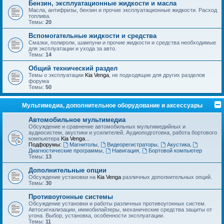
Бензин, эксплуатационные жидкости и масла
Масла, антифризы, бензин и прочие эксплуатационные жидкости. Расход
топлива.
Темы:
20
Вспомогательные жидкости и средства
Смазки, полироли, шампуни и прочие жидкости и средства необходимые
для эксплуатации и ухода за авто.
Темы:
14
Общий технический раздел
Темы о эксплуатации
Kia Venga
, не подходящие для других разделов
форума
Темы:
50
Мультимедиа, дополнительное оборудование и аксессуары
Автомобильное мультимедиа
Обсуждение и сравнение автомобильных мультимедийных и
аудиосистем, акустики и усилителей. Аудиоподготовка, работа бортового
компьютера
Kia Venga
...
Подфорумы:
Магнитолы
,
Видеорегистраторы
,
Акустика
,
Диагностические программы
,
Навигация
,
Бортовой компьютер
Темы:
13
Дополнительные опции
Обсуждение установки на
Kia Venga
различных дополнительных опций.
Темы:
30
Противоугонные системы
Обсуждение установки и работы различных противоугонных систем.
Автосигнализации, иммобилайзеры, механические средства защиты от
угона. Выбор, установка, особенности эксплуатации.
Темы:
11