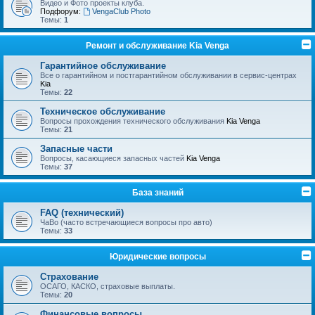
Видео и Фото проекты клуба.
Подфорум:
VengaClub Photo
Темы:
1
Ремонт и обслуживание Kia Venga
Гарантийное обслуживание
Все о гарантийном и постгарантийном обслуживании в сервис-центрах
Kia
Темы:
22
Техническое обслуживание
Вопросы прохождения технического обслуживания
Kia Venga
Темы:
21
Запасные части
Вопросы, касающиеся запасных частей
Kia Venga
Темы:
37
База знаний
FAQ (технический)
ЧаВо (часто встречающиеся вопросы про авто)
Темы:
33
Юридические вопросы
Страхование
ОСАГО, КАСКО, страховые выплаты.
Темы:
20
Финансовые вопросы