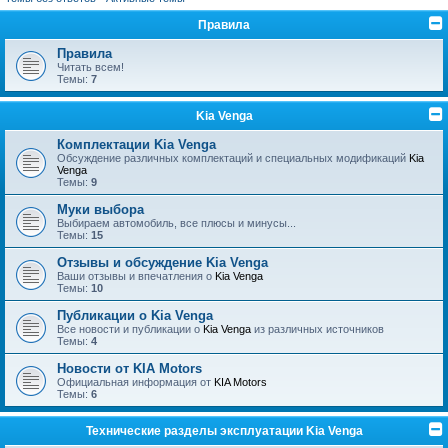
Правила
Правила
Читать всем!
Темы:
7
Kia Venga
Комплектации Kia Venga
Обсуждение различных комплектаций и специальных модификаций
Kia
Venga
Темы:
9
Муки выбора
Выбираем автомобиль, все плюсы и минусы...
Темы:
15
Отзывы и обсуждение Kia Venga
Ваши отзывы и впечатления о
Kia Venga
Темы:
10
Публикации о Kia Venga
Все новости и публикации о
Kia Venga
из различных источников
Темы:
4
Новости от KIA Motors
Официальная информация от
KIA Motors
Темы:
6
Технические разделы эксплуатации Kia Venga