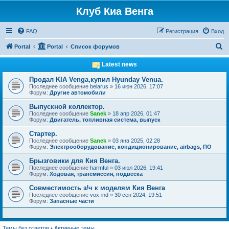
Клуб Киа Венга
FAQ
Регистрация
Вход
П
Portal
Portal
Список форумов
о
Latest news
и
Продал KIA Venga,купил Hyunday Venua.
с
Последнее сообщение
belarus
»
16 июн 2026, 17:07
Форум:
Другие автомобили
к
Выпускной коллектор.
Последнее сообщение
Sanek
»
18 апр 2026, 01:47
Форум:
Двигатель, топливная система, выпуск
Стартер.
Последнее сообщение
Sanek
»
03 янв 2025, 02:28
Форум:
Электрооборудование, кондиционирование, airbags, ПО
Брызговики для Кия Венга.
Последнее сообщение
harmful
»
03 июл 2026, 19:41
Форум:
Ходовая, трансмиссия, подвеска
Совместимость з/ч к моделям Кия Венга
Последнее сообщение
vox-ind
»
30 сен 2024, 19:51
Форум:
Запасные части
Темы без ответов
•
Активные темы