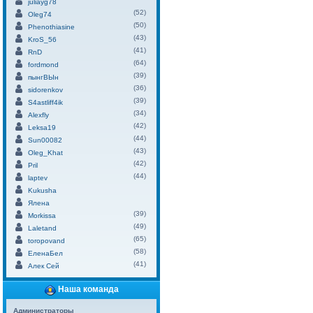
juliayg78
(52)
Oleg74
(50)
Phenothiasine
(43)
KroS_56
(41)
RnD
(64)
fordmond
(39)
пынгВЫн
(36)
sidorenkov
(39)
S4astliff4ik
(34)
Alexfly
(42)
Leksa19
(44)
Sun00082
(43)
Oleg_Khat
(42)
Pril
(44)
laptev
Kukusha
Ялена
(39)
Morkissa
(49)
Laletand
(65)
toropovand
(58)
ЕленаБел
(41)
Алек Сей
Наша команда
Администраторы