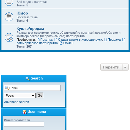
Всё о еде и напитках.
Темы:
5
Юмор
Веселые темы.
Темы:
6
Куплю/продам
Раздел для некоммерческих объявлений о покупке/продаже/обмене и
коммерческого (непрофильного) партнерства
Подфорумы:
Покупка
,
Отдам даром в хорошие руки
,
Продажа
,
Коммерческое партнерство
,
Обмен
Темы:
107
Перейти
Search
Advanced search
User menu
Имя пользователя: