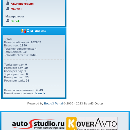
Администрация
Maxwell
Модераторы
Sanek
Статистика
Totals
Всего сообщений:
102657
Всего тем:
1840
Total Announcements:
4
Total Stickies:
10
Total Attachments:
2563
Topics per day:
0
Posts per day:
19
Users per day:
1
Topics per user:
0
Posts per user:
23
Posts per topic:
56
Всего пользователей:
4549
Новый пользователь:
lexasik
Powered by
Board3 Portal
© 2009 - 2023 Board3 Group