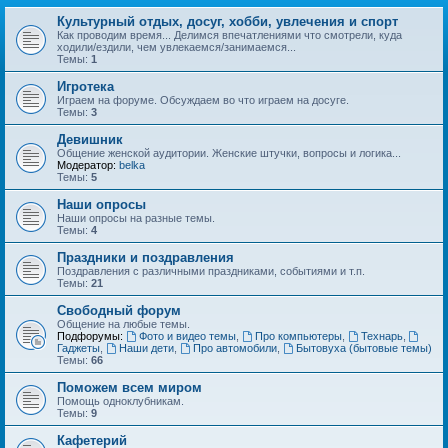
Культурный отдых, досуг, хобби, увлечения и спорт
Как проводим время... Делимся впечатлениями что смотрели, куда
ходили/ездили, чем увлекаемся/занимаемся...
Темы:
1
Игротека
Играем на форуме. Обсуждаем во что играем на досуге.
Темы:
3
Девишник
Общение женской аудитории. Женские штучки, вопросы и логика...
Модератор:
belka
Темы:
5
Наши опросы
Наши опросы на разные темы.
Темы:
4
Праздники и поздравления
Поздравления с различными праздниками, событиями и т.п.
Темы:
21
Свободный форум
Общение на любые темы.
Подфорумы:
Фото и видео темы
,
Про компьютеры
,
Технарь
,
Гаджеты
,
Наши дети
,
Про автомобили
,
Бытовуха (бытовые темы)
Темы:
66
Поможем всем миром
Помощь одноклубникам.
Темы:
9
Кафетерий