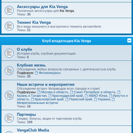
Аксессуары для Kia Venga
Различные аксессуары для
Kia Venga
.
Темы:
35
Тюнинг Kia Venga
Все виды внешнего и внутреннего тюнинга автомобиля.
Темы:
21
Клуб владельцев Kia Venga
О клубе
История клуба, клубная документация.
Темы:
6
Клубная жизнь
Обсуждения любых вопросов связанных с деятельностью клуба.
Подфорум:
Фотоконкурсы
Темы:
25
Наши встречи и мероприятия
Обсуждение встреч Vengaводов всех городов и стран!
Подфорумы:
Москва и область
,
Санкт-Петербург и область
,
Казань и Татарстан
,
Краснодарский край
,
ХМАО-Югра
,
Иркутск и
область
,
Красноярский край
,
Пермский край
,
Украина
,
Межрегиональные встречи
Темы:
16
Партнеры
Скидки, бонусы, акции от партнеров клуба.
Темы:
109
VengaClub Media