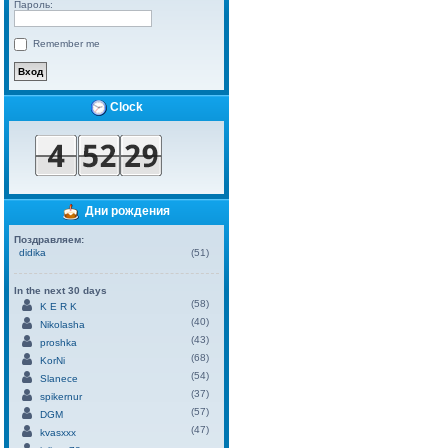
Пароль:
Remember me
Clock
Дни рождения
Поздравляем:
didika
(51)
In the next 30 days
(58)
K E R K
(40)
Nikolasha
(43)
proshka
(68)
KorNi
(54)
Slanece
(37)
spikernur
(57)
DGM
(47)
kvasxxx