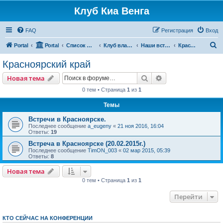
Клуб Киа Венга
FAQ
Регистрация
Вход
П
Portal
Portal
Список форумов
Клуб владельцев Kia Venga
Наши встречи и мероприятия
Красноярский край
о
Красноярский край
и
Поиск
Расширенный пои
Новая тема
с
0 тем • Страница
1
из
1
к
Темы
Встречи в Красноярске.
Последнее сообщение
a_eugeny
«
21 ноя 2016, 16:04
Ответы:
19
Встреча в Красноярске (20.02.2015г.)
Последнее сообщение
TimON_003
«
02 мар 2015, 05:39
Ответы:
8
Новая тема
0 тем • Страница
1
из
1
Перейти
КТО СЕЙЧАС НА КОНФЕРЕНЦИИ