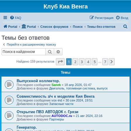
Клуб Киа Венга
FAQ
Регистрация
Вход
П
Portal
Portal
Список форумов
Поиск
Темы без ответов
о
Темы без ответов
и
Перейти к расширенному поиску
с
Поиск
Расширенный поиск
к
Страница
1
из
7
1
2
3
4
5
7
След.
Найдено 159 результатов
…
Темы
Выпускной коллектор.
Последнее сообщение
Sanek
«
18 апр 2026, 01:47
Добавлено в форуме
Двигатель, топливная система, выпуск
Совместимость з/ч к моделям Кия Венга
Последнее сообщение
vox-ind
«
30 сен 2024, 19:51
Добавлено в форуме
Запасные части
Открытие ПВЗ АВТОДОК г. Грязи
Последнее сообщение
AUTODOC.ru
«
21 авг 2024, 22:16
Добавлено в форуме
Партнеры
Генератор.