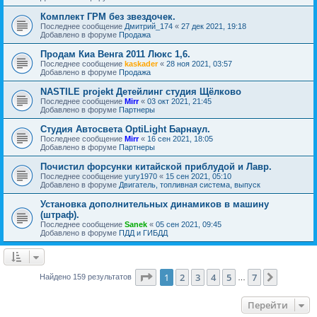
Комплект ГРМ без звездочек.
Последнее сообщение
Дмитрий_174
«
27 дек 2021, 19:18
Добавлено в форуме
Продажа
Продам Киа Венга 2011 Люкс 1,6.
Последнее сообщение
kaskader
«
28 ноя 2021, 03:57
Добавлено в форуме
Продажа
NASTILE projekt Детейлинг студия Щёлково
Последнее сообщение
Mirr
«
03 окт 2021, 21:45
Добавлено в форуме
Партнеры
Студия Автосвета OptiLight Барнаул.
Последнее сообщение
Mirr
«
16 сен 2021, 18:05
Добавлено в форуме
Партнеры
Почистил форсунки китайской приблудой и Лавр.
Последнее сообщение
yury1970
«
15 сен 2021, 05:10
Добавлено в форуме
Двигатель, топливная система, выпуск
Установка дополнительных динамиков в машину
(штраф).
Последнее сообщение
Sanek
«
05 сен 2021, 09:45
Добавлено в форуме
ПДД и ГИБДД
Страница
1
из
7
1
2
3
4
5
7
След.
Найдено 159 результатов
…
Перейти