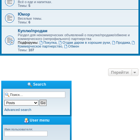
Всё о еде и напитках.
Темы:
5
Юмор
Веселые темы.
Темы:
6
Куплю/продам
Раздел для некоммерческих объявлений о покупке/продаже/обмене и
коммерческого (непрофильного) партнерства
Подфорумы:
Покупка
,
Отдам даром в хорошие руки
,
Продажа
,
Коммерческое партнерство
,
Обмен
Темы:
107
Перейти
Search
Advanced search
User menu
Имя пользователя: