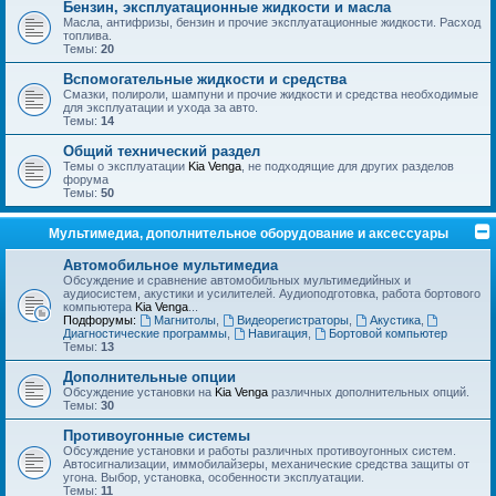
Бензин, эксплуатационные жидкости и масла
Масла, антифризы, бензин и прочие эксплуатационные жидкости. Расход
топлива.
Темы:
20
Вспомогательные жидкости и средства
Смазки, полироли, шампуни и прочие жидкости и средства необходимые
для эксплуатации и ухода за авто.
Темы:
14
Общий технический раздел
Темы о эксплуатации
Kia Venga
, не подходящие для других разделов
форума
Темы:
50
Мультимедиа, дополнительное оборудование и аксессуары
Автомобильное мультимедиа
Обсуждение и сравнение автомобильных мультимедийных и
аудиосистем, акустики и усилителей. Аудиоподготовка, работа бортового
компьютера
Kia Venga
...
Подфорумы:
Магнитолы
,
Видеорегистраторы
,
Акустика
,
Диагностические программы
,
Навигация
,
Бортовой компьютер
Темы:
13
Дополнительные опции
Обсуждение установки на
Kia Venga
различных дополнительных опций.
Темы:
30
Противоугонные системы
Обсуждение установки и работы различных противоугонных систем.
Автосигнализации, иммобилайзеры, механические средства защиты от
угона. Выбор, установка, особенности эксплуатации.
Темы:
11