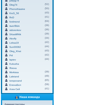
juliayg78
(52)
Oleg74
(50)
Phenothiasine
(43)
KroS_56
(41)
RnD
(64)
fordmond
(39)
пынгВЫн
(36)
sidorenkov
(39)
S4astliff4ik
(34)
Alexfly
(42)
Leksa19
(44)
Sun00082
(43)
Oleg_Khat
(42)
Pril
(44)
laptev
Kukusha
Ялена
(39)
Morkissa
(49)
Laletand
(65)
toropovand
(58)
ЕленаБел
(41)
Алек Сей
Наша команда
Администраторы