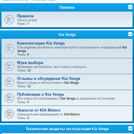
Правила
Правила
Читать всем!
Темы:
7
Kia Venga
Комплектации Kia Venga
Обсуждение различных комплектаций и специальных модификаций
Kia
Venga
Темы:
9
Муки выбора
Выбираем автомобиль, все плюсы и минусы...
Темы:
15
Отзывы и обсуждение Kia Venga
Ваши отзывы и впечатления о
Kia Venga
Темы:
10
Публикации о Kia Venga
Все новости и публикации о
Kia Venga
из различных источников
Темы:
4
Новости от KIA Motors
Официальная информация от
KIA Motors
Темы:
6
Технические разделы эксплуатации Kia Venga