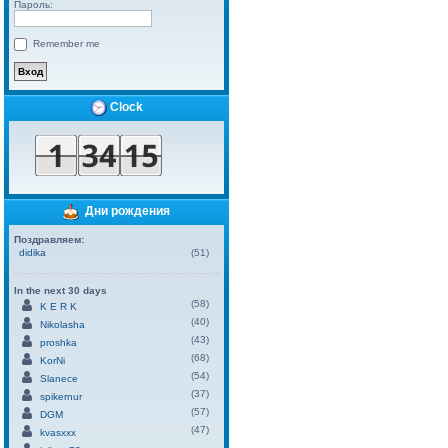
Пароль:
Remember me
Clock
Дни рождения
Поздравляем:
didika
(51)
In the next 30 days
(58)
K E R K
(40)
Nikolasha
(43)
proshka
(68)
KorNi
(54)
Slanece
(37)
spikernur
(57)
DGM
(47)
kvasxxx