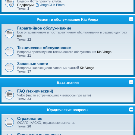
Видео и Фото проекты клуба.
Подфорум:
VengaClub Photo
Темы:
1
Ремонт и обслуживание Kia Venga
Гарантийное обслуживание
Все о гарантийном и постгарантийном обслуживании в сервис-центрах
Kia
Темы:
22
Техническое обслуживание
Вопросы прохождения технического обслуживания
Kia Venga
Темы:
21
Запасные части
Вопросы, касающиеся запасных частей
Kia Venga
Темы:
37
База знаний
FAQ (технический)
ЧаВо (часто встречающиеся вопросы про авто)
Темы:
33
Юридические вопросы
Страхование
ОСАГО, КАСКО, страховые выплаты.
Темы:
20
Финансовые вопросы