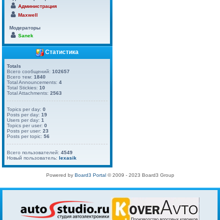
Администрация
Maxwell
Модераторы
Sanek
Статистика
Totals
Всего сообщений:
102657
Всего тем:
1840
Total Announcements:
4
Total Stickies:
10
Total Attachments:
2563
Topics per day:
0
Posts per day:
19
Users per day:
1
Topics per user:
0
Posts per user:
23
Posts per topic:
56
Всего пользователей:
4549
Новый пользователь:
lexasik
Powered by
Board3 Portal
© 2009 - 2023 Board3 Group