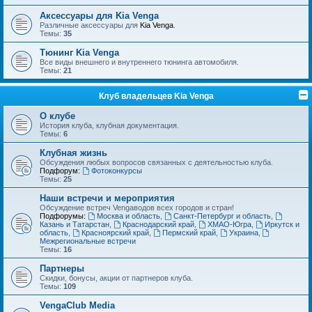
Аксессуары для Kia Venga
Различные аксессуары для
Kia Venga
.
Темы:
35
Тюнинг Kia Venga
Все виды внешнего и внутреннего тюнинга автомобиля.
Темы:
21
Клуб владельцев Kia Venga
О клубе
История клуба, клубная документация.
Темы:
6
Клубная жизнь
Обсуждения любых вопросов связанных с деятельностью клуба.
Подфорум:
Фотоконкурсы
Темы:
25
Наши встречи и мероприятия
Обсуждение встреч Vengaводов всех городов и стран!
Подфорумы:
Москва и область
,
Санкт-Петербург и область
,
Казань и Татарстан
,
Краснодарский край
,
ХМАО-Югра
,
Иркутск и
область
,
Красноярский край
,
Пермский край
,
Украина
,
Межрегиональные встречи
Темы:
16
Партнеры
Скидки, бонусы, акции от партнеров клуба.
Темы:
109
VengaClub Media