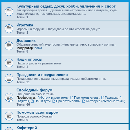
Культурный отдых, досуг, хобби, увлечения и спорт
Как проводим время... Делимся впечатлениями что смотрели, куда
ходили/ездили, чем увлекаемся/занимаемся...
Темы:
1
Игротека
Играем на форуме. Обсуждаем во что играем на досуге.
Темы:
3
Девишник
Общение женской аудитории. Женские штучки, вопросы и логика...
Модератор:
belka
Темы:
5
Наши опросы
Наши опросы на разные темы.
Темы:
4
Праздники и поздравления
Поздравления с различными праздниками, событиями и т.п.
Темы:
21
Свободный форум
Общение на любые темы.
Подфорумы:
Фото и видео темы
,
Про компьютеры
,
Технарь
,
Гаджеты
,
Наши дети
,
Про автомобили
,
Бытовуха (бытовые темы)
Темы:
66
Поможем всем миром
Помощь одноклубникам.
Темы:
9
Кафетерий