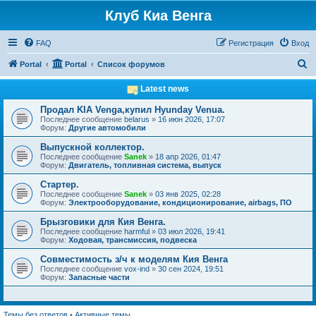
Клуб Киа Венга
FAQ
Регистрация
Вход
П
Portal
Portal
Список форумов
о
Latest news
и
Продал KIA Venga,купил Hyunday Venua.
с
Последнее сообщение
belarus
»
16 июн 2026, 17:07
Форум:
Другие автомобили
к
Выпускной коллектор.
Последнее сообщение
Sanek
»
18 апр 2026, 01:47
Форум:
Двигатель, топливная система, выпуск
Стартер.
Последнее сообщение
Sanek
»
03 янв 2025, 02:28
Форум:
Электрооборудование, кондиционирование, airbags, ПО
Брызговики для Кия Венга.
Последнее сообщение
harmful
»
03 июл 2026, 19:41
Форум:
Ходовая, трансмиссия, подвеска
Совместимость з/ч к моделям Кия Венга
Последнее сообщение
vox-ind
»
30 сен 2024, 19:51
Форум:
Запасные части
Темы без ответов
•
Активные темы